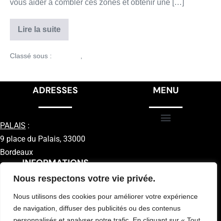
vous aider à combler ces zones et obtenir une […]
Lire la suite
Classé sous :
Conseils
,
Non classé
ADRESSES
MENU
PALAIS
:
9 place du Palais, 33000
Bordeaux
INFORMATIONS
Nous respectons votre vie privée.
Nous utilisons des cookies pour améliorer votre expérience
de navigation, diffuser des publicités ou des contenus
personnalisés et analyser notre trafic. En cliquant sur « Tout