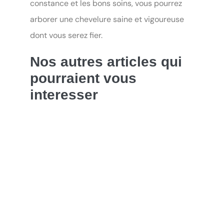
constance et les bons soins, vous pourrez
arborer une chevelure saine et vigoureuse
dont vous serez fier.
Nos autres articles qui
pourraient vous
interesser
Comment sublimer ses cheveux blancs
homme
La poudre coiffante pour donner du volume
à ses cheveux homme
endre soin de ses cheveux homme pendant
l’hiver