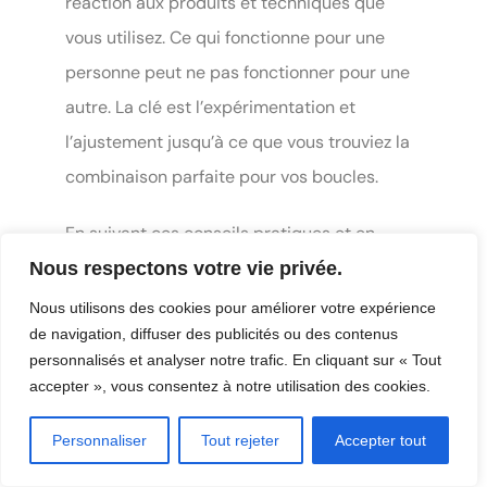
réaction aux produits et techniques que
vous utilisez. Ce qui fonctionne pour une
personne peut ne pas fonctionner pour une
autre. La clé est l’expérimentation et
l’ajustement jusqu’à ce que vous trouviez la
combinaison parfaite pour vos boucles.
En suivant ces conseils pratiques et en
évitant les erreurs courantes, vous serez sur
Nous respectons votre vie privée.
la bonne voie pour maintenir des cheveux
Nous utilisons des cookies pour améliorer votre expérience
de navigation, diffuser des publicités ou des contenus
bouclés sains, hydratés et définis. N’oubliez
personnalisés et analyser notre trafic. En cliquant sur « Tout
pas que la patience et la cohérence sont
accepter », vous consentez à notre utilisation des cookies.
essentielles ; avec le temps, vous
apprendrez à connaître et à aimer la nature
Personnaliser
Tout rejeter
Accepter tout
unique de vos boucles.