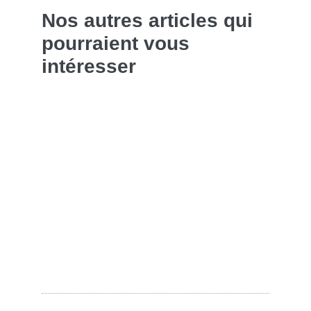
Nos autres articles qui
pourraient vous
intéresser
Entretenir sa barbe poivre et sel homme
Pourquoi votre barbe ne pousse-t-elle pas ?
Astuces sous-cotées pour une barbe en
bonne santé
Entretenir sa barbe au printemps