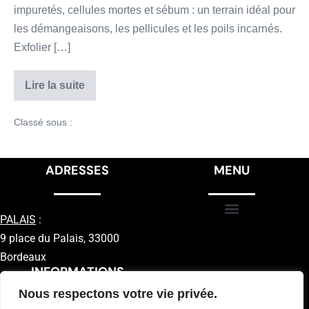
impuretés, cellules mortes et sébum : un terrain idéal pour
les démangeaisons, les pellicules et les poils incarnés.
Exfolier […]
Lire la suite
Classé sous :
Barbe
ADRESSES
MENU
PALAIS
:
9 place du Palais, 33000
Bordeaux
INFORMATIONS
Nous respectons votre vie privée.