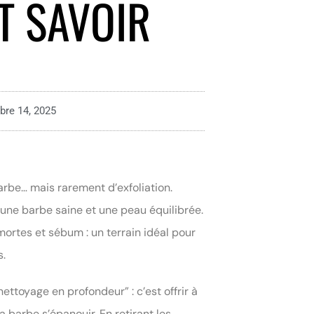
T SAVOIR
bre 14, 2025
rbe… mais rarement d’exfoliation.
r une barbe saine et une peau équilibrée.
mortes et sébum : un terrain idéal pour
s.
ettoyage en profondeur” : c’est offrir à
la barbe s’épanouir. En retirant les